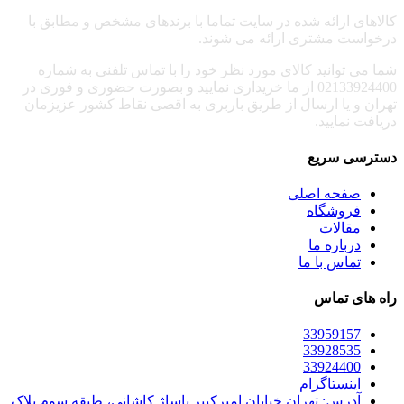
کالاهای ارائه شده در سایت تماما با برندهای مشخص و مطابق با
درخواست مشتری ارائه می شوند.
شما می توانید کالای مورد نظر خود را با تماس تلفنی به شماره
02133924400 از ما خریداری نمایید و بصورت حضوری و فوری در
تهران و یا ارسال از طریق باربری به اقصی نقاط کشور عزیزمان
دریافت نمایید.
دسترسی سریع
صفحه اصلی
فروشگاه
مقالات
درباره ما
تماس با ما
راه های تماس
33959157
33928535
33924400
اینستاگرام
آدرس: تهران خیابان امیرکبیر پاساژ کاشانی، طبقه سوم پلاک