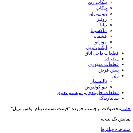
پیکاپ ریچ
پیکاپ
نیو مورانو
رونیز
تیانا
ماکسیما
قشقایی
مورانو
ایکس تریل
قطعات داخل اتاق
متفرقه
قطعات موتوری
پیش فرض
رئنو
تالیسمان
نیو کولیوس
قطعات جلوبندی و سیستم تعلیق
سانیاریدک
خانه
محصولات برچسب خورده “قیمت تسمه دینام ایکس تریل”
نمایش یک نتیجه
مشاهده فیلترها