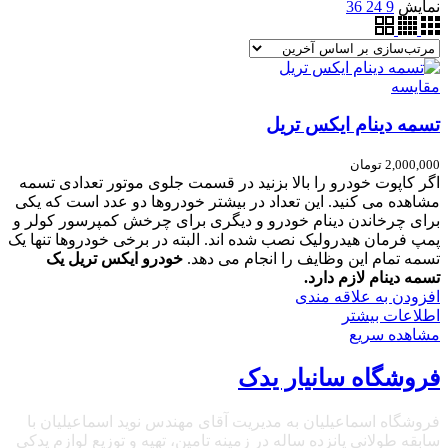
نمایش
9
24
36
مقایسه
تسمه دینام ایکس تریل
2,000,000
تومان
اگر کاپوت خودرو را بالا بزنید در قسمت جلوی موتور تعدادی تسمه
مشاهده می کنید. این تعداد در بیشتر خودروها دو عدد است که یکی
برای چرخاندن دینام خودرو و دیگری برای چرخش کمپرسور کولر و
پمپ فرمان هیدرولیک نصب شده اند. البته در برخی خودروها تنها یک
تسمه تمام این وظایف را انجام می دهد.
خودرو ایکس تریل یک
تسمه دینام لازم دارد.
افزودن به علاقه مندی
اطلاعات بیشتر
مشاهده سریع
فروشگاه سانیار یدک
فروشگاه اسماعیلیان به مدیریت آقای مهندس نوید اسماعیلیان با
سابقه طولانی پانزده ساله در زمینه تامین، تهیه و توزیع لوازم یدکی