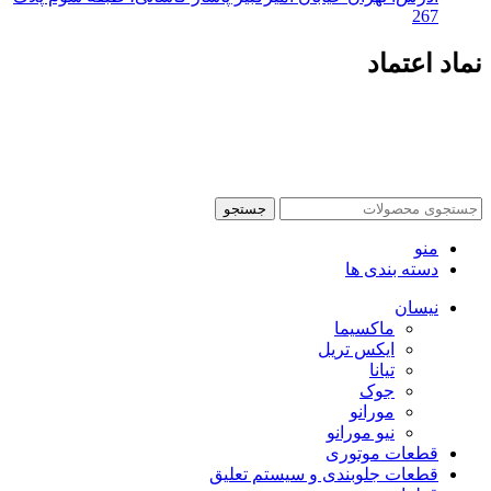
267
نماد اعتماد
تمام حقوق این سایت متعلق به سانیار یدک می‌باشد | طراحی توسط
آرشیتاوب
جستجو
منو
دسته بندی ها
نیسان
ماکسیما
ایکس تریل
تیانا
جوک
مورانو
نیو مورانو
قطعات موتوری
قطعات جلوبندی و سیستم تعلیق