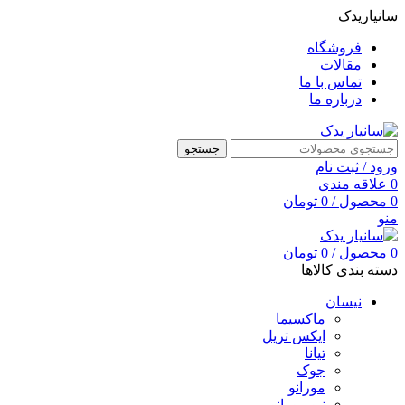
سانیاریدک
فروشگاه
مقالات
تماس با ما
درباره ما
جستجو
ورود / ثبت نام
0
علاقه مندی
0
محصول
/
0
تومان
منو
0
محصول
/
0
تومان
دسته بندی کالاها
نیسان
ماکسیما
ایکس تریل
تیانا
جوک
مورانو
نیو مورانو