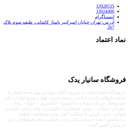
33928535
33924400
اینستاگرام
آدرس: تهران خیابان امیرکبیر پاساژ کاشانی، طبقه سوم پلاک
267
نماد اعتماد
تمام حقوق این سایت متعلق به سانیار یدک می‌باشد | طراحی توسط
آرشیتاوب
فروشگاه سانیار یدک
فروشگاه اسماعیلیان به مدیریت آقای مهندس نوید اسماعیلیان با
سابقه طولانی پانزده ساله در زمینه تامین، تهیه و توزیع لوازم یدکی
خودروهای شرکت نیسان (ماکسیما – ایکستریل – جوک – تیانا
-مورانو – پیکاپ – رونیز- قشقائی) از انواع برند های ژاپنی ، تایلندی،
تایوانی، چینی، ایرانی با ضمانت اصل بودن ومطابقت قطعه
درخواستی آماده خدمت رسانی به درخواست های هموطنان عزیز
در سرار کشور است