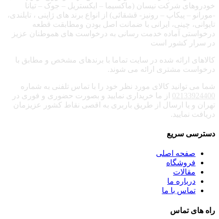
خودروهای شرکت نیسان (ماکسیما – ایکستریل – جوک – تیانا
-مورانو – پیکاپ – رونیز- قشقائی) از انواع برند های ژاپنی ، تایلندی،
تایوانی، چینی، ایرانی با ضمانت اصل بودن ومطابقت قطعه
درخواستی آماده خدمت رسانی به درخواست های هموطنان عزیز
در سرار کشور است
کالاهای ارائه شده در سایت تماما با برندهای مشخص و مطابق با
درخواست مشتری ارائه می شوند.
شما می توانید کالای مورد نظر خود را با تماس تلفنی به شماره
02133924400
از ما خریداری نمایید و بصورت حضوری و فوری در
تهران و یا ارسال از طریق باربری به اقصی نقاط کشور عزیزمان
دریافت نمایید.
دسترسی سریع
صفحه اصلی
فروشگاه
مقالات
درباره ما
تماس با ما
راه های تماس