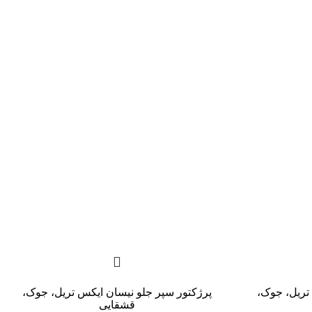
ریل، جوک،
پرژكتور سپر جلو نیسان ایکس تریل، جوک،
قشقایی