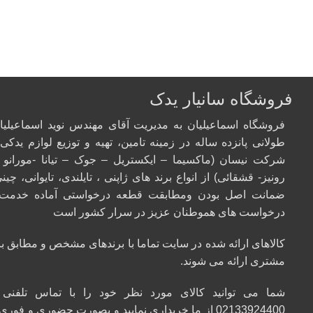
فروشگاه سانیار یدک
فروشگاه اسماعیلیان به مدیریت آقای مهندس نوید اسماعیلیان
طولانی پانزده ساله در زمینه تامین، تهیه و توزیع لوازم یدک
شرکت نیسان (ماکسیما – ایکستریل – جوک – تیانا -مورانو 
رونیز- قشقائی) از انواع برند های ژاپنی ، تایلندی، تایوانی، چینی
ضمانت اصل بودن ومطابقت قطعه درخواستی آماده خدمت 
درخواست های هموطنان عزیز در سرار کشور است
کالاهای ارائه شده در سایت تماما با برندهای مشخص و مطابق 
مشتری ارائه می شوند.
شما می توانید کالای مورد نظر خود را با تماس تلفنی 
02133924400
از ما خریداری نمایید و بصورت حضوری و فوری 