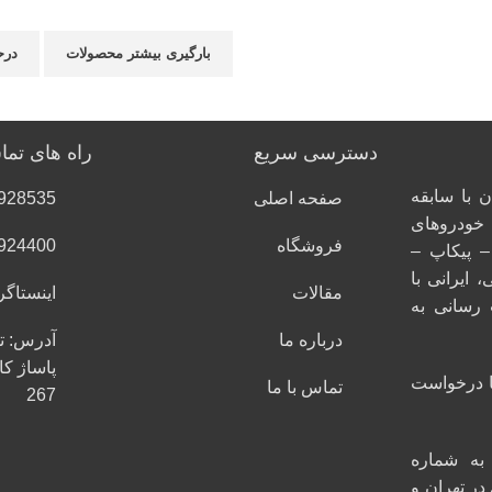
بارگیری بیشتر محصولات
درح
دسترسی سریع
راه های تم
 با سابقه
صفحه اصلی
928535
ی خودروهای
فروشگاه
924400
– پیکاپ –
، ایرانی با
مقالات
اینستاگر
رسانی به
درباره ما
آدرس: ته
پاساژ ک
با درخواست
تماس با ما
267
به شماره
در تهران و