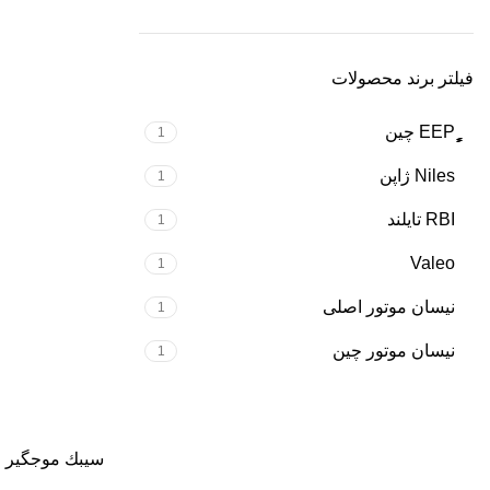
فیلتر برند محصولات
1
Niles ژاپن
1
RBI تایلند
1
Valeo
1
نیسان موتور اصلی
1
نیسان موتور چین
1
Instagram
WhatsApp
سيبك موجگير ج
Telegram