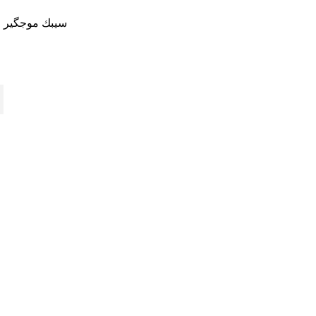
سيبك موجگير ج