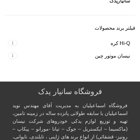
سانیاریدک
فیلتر برند محصولات
Hi-Q کره
1
نیسان موتور چین
1
فروشگاه سانیار یدک
فروشگاه اسماعیلیان به مدیریت آقای مهندس نوید
اسماعیلیان با سابقه طولانی پانزده ساله در زمینه تامین،
تهیه و توزیع لوازم یدکی خودروهای شرکت نیسان
(ماکسیما – ایکستریل – جوک – تیانا -مورانو – پیکاپ –
رونیز- قشقائی) از انواع برند های ژاپنی ، تایلندی، تایوانی،