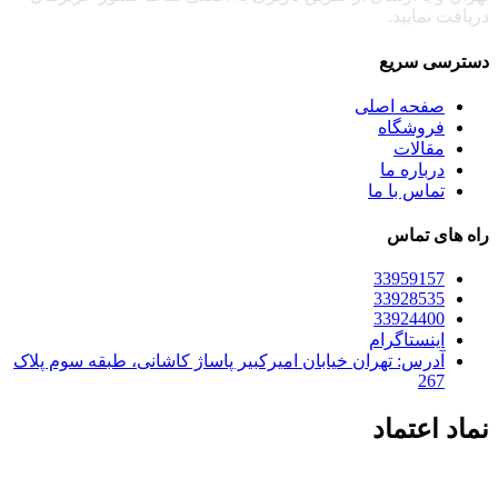
دریافت نمایید.
دسترسی سریع
صفحه اصلی
فروشگاه
مقالات
درباره ما
تماس با ما
راه های تماس
33959157
33928535
33924400
اینستاگرام
آدرس: تهران خیابان امیرکبیر پاساژ کاشانی، طبقه سوم پلاک
267
نماد اعتماد