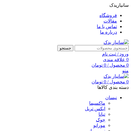
سانیاریدک
فروشگاه
مقالات
تماس با ما
درباره ما
جستجو
ورود / ثبت نام
0
علاقه مندی
0
محصول
/
0
تومان
منو
0
محصول
/
0
تومان
دسته بندی کالاها
نیسان
ماکسیما
ایکس تریل
تیانا
جوک
مورانو
نیو مورانو