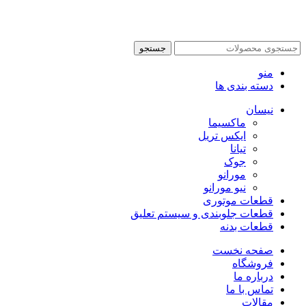
تمام حقوق این سایت متعلق به سانیار یدک می‌باشد | طراحی توسط
آرشیتاوب
جستجو
منو
دسته بندی ها
نیسان
ماکسیما
ایکس تریل
تیانا
جوک
مورانو
نیو مورانو
قطعات موتوری
قطعات جلوبندی و سیستم تعلیق
قطعات بدنه
صفحه نخست
فروشگاه
درباره ما
تماس با ما
مقالات