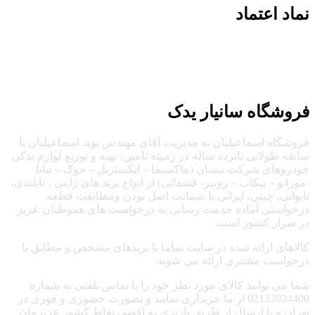
نماد اعتماد
تمام حقوق این سایت متعلق به سانیار یدک می‌باشد | طراحی توسط
آرشیتاوب
فروشگاه سانیار یدک
فروشگاه اسماعیلیان به مدیریت آقای مهندس نوید اسماعیلیان با
سابقه طولانی پانزده ساله در زمینه تامین، تهیه و توزیع لوازم یدکی
خودروهای شرکت نیسان (ماکسیما – ایکستریل – جوک – تیانا
-مورانو – پیکاپ – رونیز- قشقائی) از انواع برند های ژاپنی ، تایلندی،
تایوانی، چینی، ایرانی با ضمانت اصل بودن ومطابقت قطعه
درخواستی آماده خدمت رسانی به درخواست های هموطنان عزیز
در سرار کشور است
کالاهای ارائه شده در سایت تماما با برندهای مشخص و مطابق با
درخواست مشتری ارائه می شوند.
شما می توانید کالای مورد نظر خود را با تماس تلفنی به شماره
02133924400 از ما خریداری نمایید و بصورت حضوری و فوری در
تهران و یا ارسال از طریق باربری به اقصی نقاط کشور عزیزمان