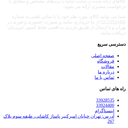
کالاهای ارائه شده در سایت تماما با برندهای مشخص و مطابق با
درخواست مشتری ارائه می شوند.
شما می توانید کالای مورد نظر خود را با تماس تلفنی به شماره
02133924400
از ما خریداری نمایید و بصورت حضوری و فوری در
تهران و یا ارسال از طریق باربری به اقصی نقاط کشور عزیزمان
دریافت نمایید.
دسترسی سریع
صفحه اصلی
فروشگاه
مقالات
درباره ما
تماس با ما
راه های تماس
33928535
33924400
اینستاگرام
آدرس: تهران خیابان امیرکبیر پاساژ کاشانی، طبقه سوم پلاک
267